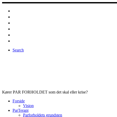
Fortsæt
til
indhold
Search
Kører PAR FORHOLDET som det skal eller krise?
Forside
Vision
ParTerapi
Parforholdets grundsten