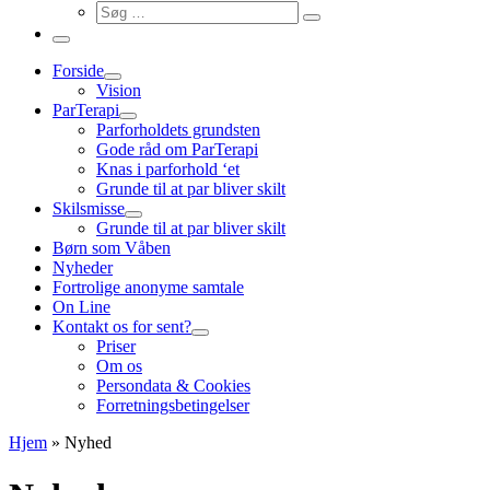
Søg
Søg
…
Menu
Forside
Vision
ParTerapi
Parforholdets grundsten
Gode råd om ParTerapi
Knas i parforhold ‘et
Grunde til at par bliver skilt
Skilsmisse
Grunde til at par bliver skilt
Børn som Våben
Nyheder
Fortrolige anonyme samtale
On Line
Kontakt os for sent?
Priser
Om os
Persondata & Cookies
Forretningsbetingelser
Hjem
»
Nyhed