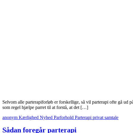
Selvom alle parterapiforløb er forskellige, så vil parterapi ofte gå ud
som regel hjælpe parret til at forstå, at det […]
anonym
Kærlighed
Nyhed
Parforhold
Parterapi
privat
samtale
Sådan foregår parterapi