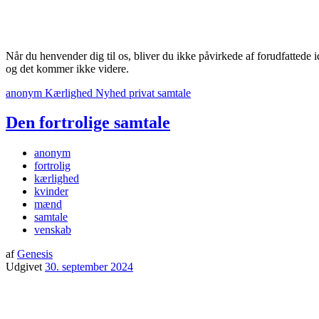
Når du henvender dig til os, bliver du ikke påvirkede af forudfattede
og det kommer ikke videre.
anonym
Kærlighed
Nyhed
privat
samtale
Den fortrolige samtale
anonym
fortrolig
kærlighed
kvinder
mænd
samtale
venskab
af
Genesis
Udgivet
30. september 2024