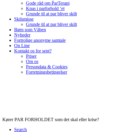
Gode råd om ParTerapi
Knas i parforhold ‘et
Grunde til at par bliver skilt
Skilsmisse
Grunde til at par bliver skilt
Børn som Våben
Nyheder
Fortrolige anonyme samtale
On Line
Kontakt os for sent?
Priser
Om os
Persondata & Cookies
Forretningsbetingelser
Kører PAR FORHOLDET som det skal eller krise?
Search