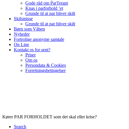
Gode råd om ParTerapi
Knas i parforhold ‘et
Grunde til at par bliver skilt
Skilsmisse
Grunde til at par bliver skilt
Børn som Våben
Nyheder
Fortrolige anonyme samtale
On Line
Kontakt os for sent?
Priser
Om os
Persondata & Cookies
Forretningsbetingelser
Kører PAR FORHOLDET som det skal eller krise?
Search