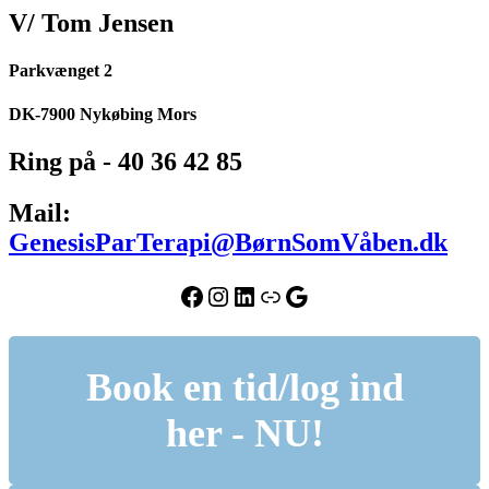
V/ Tom Jensen
Parkvænget 2
DK-7900 Nykøbing Mors
Ring på - 40 36 42 85
Mail:
GenesisParTerapi@BørnSomVåben.dk
Facebook
Instagram
LinkedIn
Link
Google
Book en tid/log ind
her - NU!