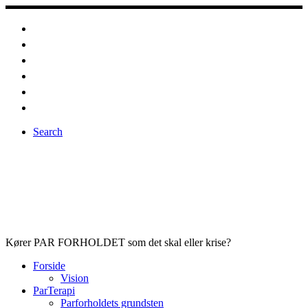
Fortsæt
til
indhold
Search
Kører PAR FORHOLDET som det skal eller krise?
Forside
Vision
ParTerapi
Parforholdets grundsten