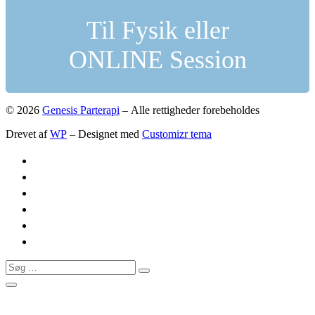
Til Fysik eller
ONLINE Session
© 2026
Genesis Parterapi
– Alle rettigheder forebeholdes
Drevet af
WP
– Designet med
Customizr tema
Søg
Søg
…