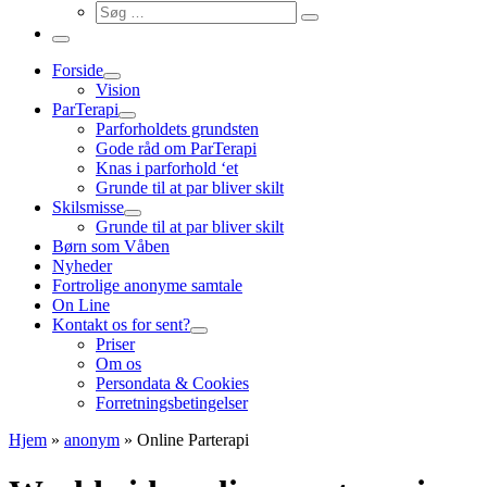
Søg
Søg
…
Menu
Forside
Vision
ParTerapi
Parforholdets grundsten
Gode råd om ParTerapi
Knas i parforhold ‘et
Grunde til at par bliver skilt
Skilsmisse
Grunde til at par bliver skilt
Børn som Våben
Nyheder
Fortrolige anonyme samtale
On Line
Kontakt os for sent?
Priser
Om os
Persondata & Cookies
Forretningsbetingelser
Hjem
»
anonym
»
Online Parterapi